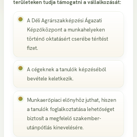
területeken tudja támogatni a vállalkozását:
A Déli Agrárszakképzési Ágazati
Képzőközpont a munkahelyeken
történő oktatásért cserébe térítést
fizet.
A cégeknek a tanulók képzéséből
bevétele keletkezik.
Munkaerőpiaci előnyhöz juthat, hiszen
a tanulók foglalkoztatása lehetőséget
biztosít a megfelelő szakember-
utánpótlás kinevelésére.