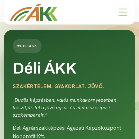
#DELIAKK
Déli ÁKK
SZAKÉRTELEM. GYAKORLAT. JÖVŐ.
„Duális képzésben, valós munkakörnyezetben
készítjük fel a jövő agrár és élelmiszeripari
szakembereit.”
Déli Agrárszakképzési Ágazati Képzőközpont
Nonprofit Kft.