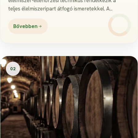
élelmiszer-ellenőrzési technikus rendelkezik a
teljes élelmiszeripart átfogó ismeretekkel. A...
Bővebben
02