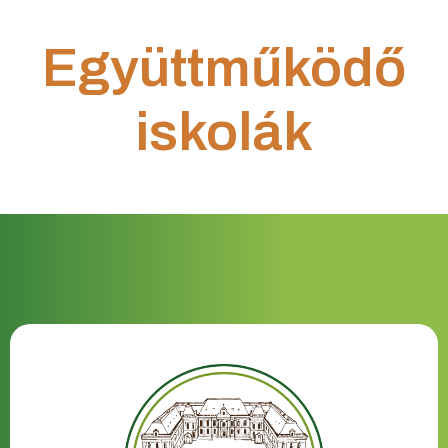
Együttműködő
iskolák