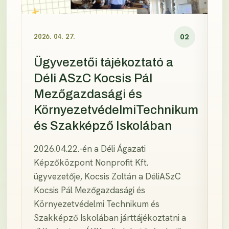
1
2026. 04. 27.
02
20
Ügyvezetői tájékoztató a
T
Déli ASzC Kocsis Pál
p
s
Mezőgazdasági és
K
KörnyezetvédelmiTechnikum
Dé
és Szakképző Iskolában
K
nt
üg
2026.04.22.-én a Déli Ágazati
tá
Képzőközpont Nonprofit Kft.
K
ügyvezetője, Kocsis Zoltán a DéliASzC
é
nd
Kocsis Pál Mezőgazdasági és
Is
Környezetvédelmi Technikum és
kö
Szakképző Iskolában járttájékoztatni a