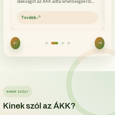
diákságot az ÁKK adta lehetőségekről....
Tovább
KINEK SZÓL?
Kinek szól az ÁKK?