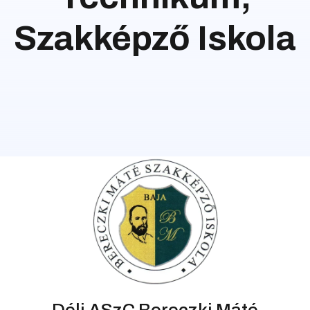
Szakképző Iskola
Déli ASzC Bereczki Máté