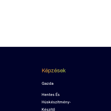
Képzések
Gazda
Hentes És
Húskészítmény-
Készítő