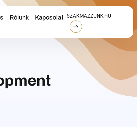
SZAKMAZZUNK.HU
és
Rólunk
Kapcsolat
opment