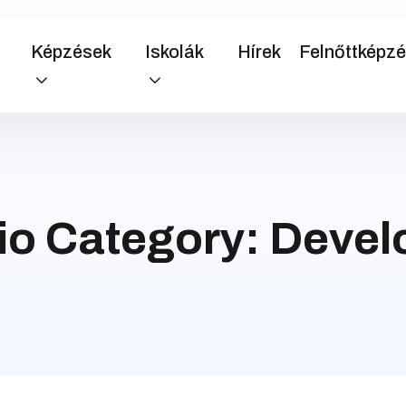
Képzések
Iskolák
Hírek
Felnőttképz
lio Category:
Devel